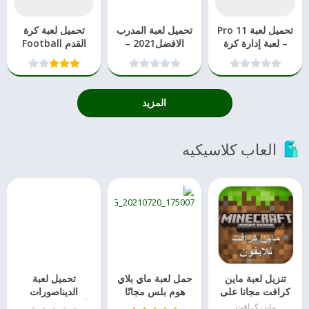
تحميل لعبة Pro 11
تحميل لعبة المدرب
تحميل لعبة كرة
– لعبة إدارة كرة
الافضل2021 –
القدم Football
القدم
Online Soccer
Strike –
Multiplayer
Manager
Soccer‏‏
المزيد
العاب كلاسيكيه
تنزيل لعبة ماين
حمل لعبة ماي بلاي
تحميل لعبة
كرافت مجانا على
هوم بلس مجانًا
الديناصورات
الايفون بدون
2023
للأطفال والكبار دون
ماين كرافت