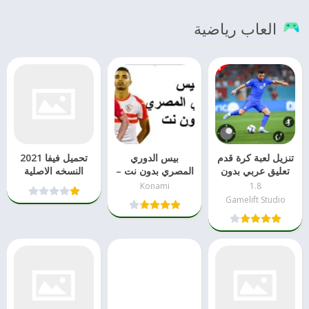
العاب رياضية
تنزيل لعبة كرة قدم
بيس الدوري
تحميل فيفا 2021
تعليق عربي بدون
المصري بدون نت –
النسخه الاصلية
نت​ apk
تنزيل مباشر
لجميع هواتف
Konami
1.8
الاندرويد
Gamelift Studio