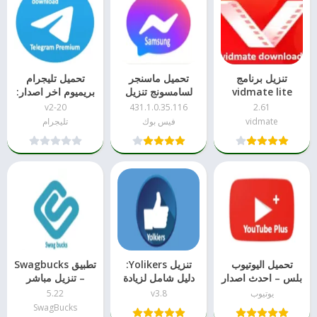
تنزيل برنامج
تحميل ماسنجر
تحميل تليجرام
vidmate lite
لسامسونج تنزيل
بريميوم اخر اصدار:
مباشر apk
تنزيل مباشر
v2-20
431.1.0.35.116
2.61
vidmate
فيس بوك
تليجرام
تحميل اليوتيوب
تنزيل Yolikers:
تطبيق Swagbucks
بلس – احدث اصدار
دليل شامل لزيادة
– تنزيل مباشر
التفاعل الاجتماعي
يوتيوب
v3.8
5.22
SwagBucks