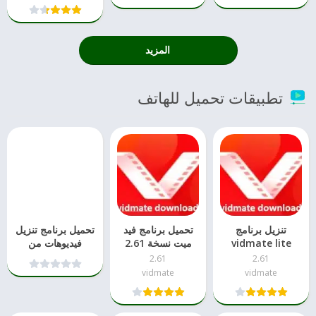
المزيد
تطبيقات تحميل للهاتف
تنزيل برنامج
تحميل برنامج فيد
تحميل برنامج تنزيل
vidmate lite
ميت نسخة 2.61
فيديوهات من
للاندرويد
الفيس –
2.61
2.61
Facebook Video
vidmate
vidmate
Downloader