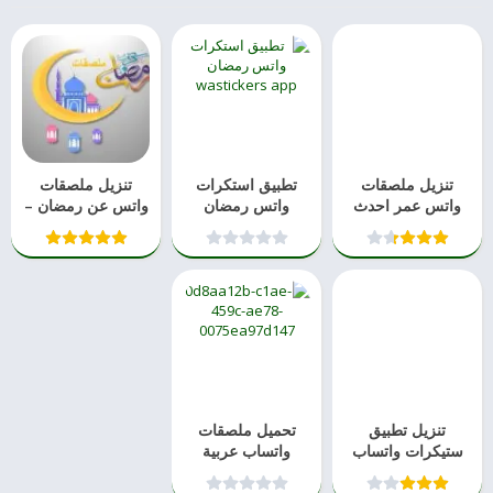
تنزيل ملصقات
تطبيق استكرات
تنزيل ملصقات
واتس عمر احدث
واتس رمضان
واتس عن رمضان –
نسخه
wasticker احدث
Ramadan
نسخه
WAStic
تنزيل تطبيق
تحميل ملصقات
ستيكرات واتساب
واتساب عربية
جاهزة احدث نسخه
احترافية احدث
نسخه