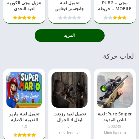
ببجي – PUBG
تحميل لعبة
تنزيل ببجي الكوريه
MOBILE – خريطة
جانجستر فيغاس
لعبة التحدي
ليفيك
لعبة التحدي والقوة
والاكشن التحديث
الاخير
المزيد
العاب حركة
Pure Sniper: لعبة
تحميل لعبة رزدنت
تحميل لعبة ماريو
قناص المدينة
ايفل 4 للجوال
القديمة الاصلية
للأندرويد بدون نت
1.0
v4
500248
Miniclip.com‏
resident evil