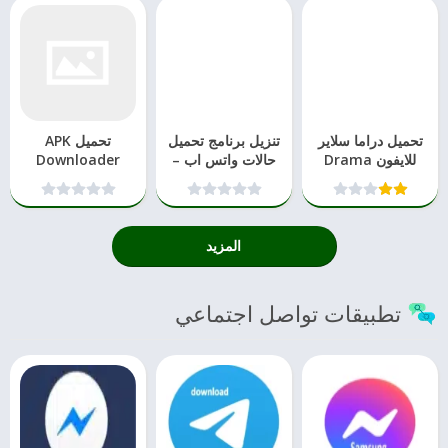
تحميل دراما سلاير
تنزيل برنامج تحميل
تحميل APK
للايفون Drama
حالات واتس اب –
Downloader
Slayer iOS مجانا
Story Saver
عملاق التحميل من
الانترنت للمحمول
احدث اصدار
للاندرويد
المزيد
تطبيقات تواصل اجتماعي