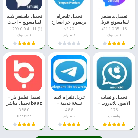
تحميل ماسنجر
تحميل تليجرام
تحميل ماسنجر لايت
لسامسونج تنزيل
بريميوم اخر اصدار:
لسامسونج – احدث
مباشر apk
تنزيل مباشر
نسخه
messenger-lite-299-0-0-4-111 (1)
v2-20
431.1.0.35.116
فيس بوك
تليجرام
فيس بوك
تحميل واتساب
تنزيل تلغرام لايت
تحميل تطبيق باز –
الايفون للاندرويد –
نسخة قديمة –
baaz تحميل مباشر
احدث نسخه ضد
تنزيل مباشر
apk
3.88.0
4.8.8
9.76
الحظر
واتساب
تليجرام
Baaz Inc