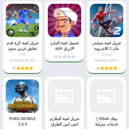
تنزيل لعبة سبايدر
تحميل لعبة المارد
تنزيل لعبة كرة قدم
مان 2​ للاندرويد
الازرق apk
تعليق عربي بدون
نت​ apk
1.8
2.33.0
Gamelift Studio
Starplay DMCC
بيتك B8ak |
تنزيل لعبة الملازم
PUBG MOBILE
خدمات منزلية
انس امن الطرق
3.6.0