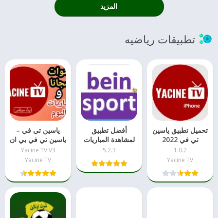
المزيد
تطبيقات رياضيه
تحميل تطبيق ياسين
أفضل تطبيق
ياسين تي في –
تي في 2022
لمشاهدة المباريات
ياسين تي في بي ان
للايفون
مباشرة bein
سبورت
Yacine TV V3
5.2.3
1.0.2
sports للايفون
Yacine TV
Yacine TV