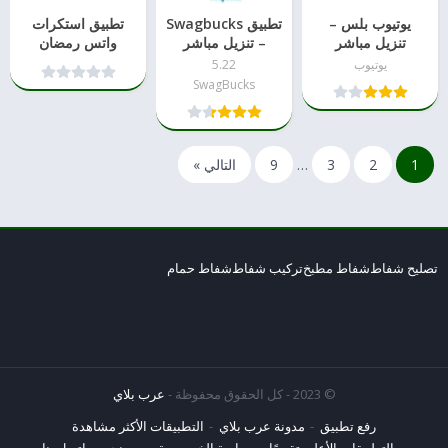
يوتيوب بلس –
تطبيق Swagbucks
تطبيق استكرات
تنزيل مباشر
– تنزيل مباشر
واتس رمضان
للاندرويد احدث
wasticker احدث
يوتيوب
5.22
اصدار
نسخه
SwagBucks
1
2
3
…
9
التالي »
تصليح شفاط
شفاط مطبخ
تركيب شفاط
شفاط حمام
© 2023 - كل الحقوق محفوظة -
عرب بلاي
رفع تطبيق
مدونة عرب بلاي
التطبيقات الأكثر مشاهدة
التطبيقات الأعلى تقييمًا
سياسة الخصوصية
من نحن
اتصل بنا