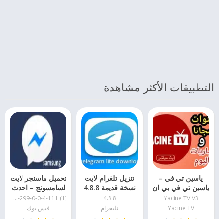
التطبيقات الأكثر مشاهدة
ياسين تي في –
تنزيل تلغرام لايت
تحميل ماسنجر لايت
ياسين تي في بي ان
نسخة قديمة 4.8.8
لسامسونج – احدث
سبورت
نسخه
messenger-lite-299-0-0-4-111 (1)
4.8.8
Yacine TV V3
Yacine TV
تليجرام
فيس بوك