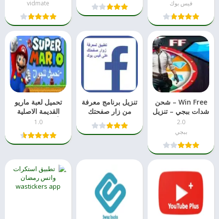
فيس بوك
vidmate
Win Free – شحن
تنزيل برنامج معرفة
تحميل لعبة ماريو
شدات ببجي – تنزيل
من زار صفحتك
القديمة الاصلية
مباشر
على الفيس بوك
للأندرويد بدون نت
1.0
2.0
احدث اصدار
ببجي