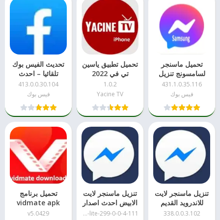
تحميل ماسنجر
تحميل تطبيق ياسين
تحديث الفيس بوك
لسامسونج تنزيل
تي في 2022
تلقائيا – احدث
مباشر apk
للايفون
اصدار
413.0.0.30.104
1.0.2
431.1.0.35.116
فيس بوك
Yacine TV
فيس بوك
تنزيل ماسنجر لايت
تنزيل ماسنجر لايت
تحميل برنامج
للاندرويد القديم
الابيض احدث اصدار
vidmate apk
نسخة 5.0429
v5.0429
messenger-lite-299-0-0-4-111
338.0.0.3.102