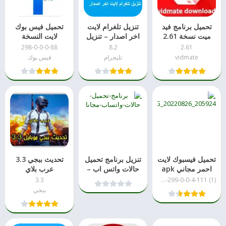
تحميل برنامج فيد
تنزيل تلغرام لايت
تحميل فيس بوك
ميت نسخة 2.61
اخر اصدار – تنزيل
لايت النسخة
للاندرويد
مباشر
القديمة apk
298-0-0-0-88
8.2
2.61
vidmate
تليجرام
فيس بوك
تحميل فيسبوك لايت
تنزيل برنامج تحميل
تحديث ببجي 3.3
احمر مجاني apk
حالات واتس اب –
عرب بلاي
Story Saver
3.3
messenger-lite-299-0-0-4-111 (1)
ببجي