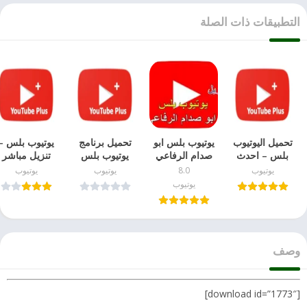
التطبيقات ذات الصلة
تحميل اليوتيوب
يوتيوب بلس ابو
تحميل برنامج
يوتيوب بلس –
بلس – احدث
صدام الرفاعي
يوتيوب بلس
تنزيل مباشر
اصدار
احدث نسخة
للاندرويد
للاندرويد احدث
يوتيوب
8.0
يوتيوب
يوتيوب
اصدار
يوتيوب
وصف
[download id=”1773″]