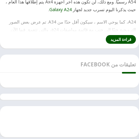
A54 رسميًا. ومع ذلك، لن تكون هذه آخر أجهزة Ax4 يتم إطلاقها هذا العام ،
حيث يذكرنا اليوم تسرب جديد لجهاز
Galaxy A24
.
A24، كما يوحي الاسم ، سيكون أقل حدًا من A34. تم عرض بعض الصور
الترويجية جنبًا إلى جنب مع قائمة مواصفات a24، والتي تتعمق فيها الآن.
قراءة المزيد
من مواصفات a24 أن الهاتف يأتي بشاشة Full HD + Super AMOLED
مقاس 6.5 بوصة مع معدل تحديث 90 هرتز ونسبة عرض إلى ارتفاع 19.5:9،
تعليقات من FACEBOOK
بالإضافة إلى أقصى سطوع 1,000 nits، على الرغم من أننا نفترض أن هذا
سطوع موضعي وليس ملء الشاشة. لا يزال ، مثيرًا للإعجاب بالنسبة لجهاز
منخفض المدى.
يتم تشغيل A24 بواسطة MediaTek Helio G99 SoC، مقترنًا بـ 4 جيجابايت
من ذاكرة الوصول العشوائي و 128 جيجابايت من سعة التخزين القابلة
للتوسيع. يوجد في الخلف نظام كاميرا ثلاثي يتكون من مستشعر رئيسي
بدقة 50 ميجابكسل مع فتحة OIS وفتحة f/1.8 وكاميرا فائقة السرعة بدقة