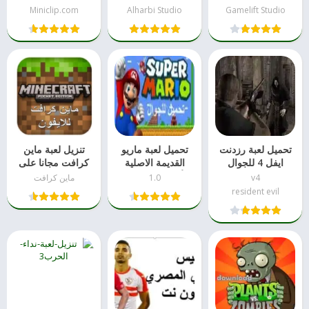
Gamelift Studio
Alharbi Studio
Miniclip.com‏
تحميل لعبة رزدنت
تحميل لعبة ماريو
تنزيل لعبة ماين
ايفل 4 للجوال
القديمة الاصلية
كرافت مجانا على
للأندرويد بدون نت
الايفون بدون
v4
1.0
ماين كرافت
جلبريك
resident evil