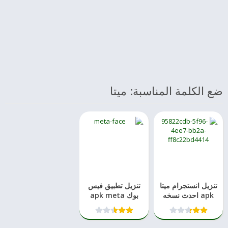
ضع الكلمة المناسبة: ميتا
تنزيل انستجرام ميتا
تنزيل تطبيق فيس
apk احدث نسخه
بوك apk meta
للايفون والاندرويد