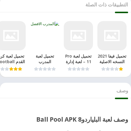
التطبيقات ذات الصلة
تحميل فيفا 2021
تحميل لعبة Pro
تحميل لعبة
تحميل لعبة كر
النسخه الاصلية
11 – لعبة إدارة
المدرب
القدم otball
لجميع هواتف
كرة القدم
الافضل2021 –
Strike –
الاندرويد
Online Soccer
Multiplayer
Manager
Soccer‏‏
وصف
وصف لعبة البلياردو
8 Ball Pool APK