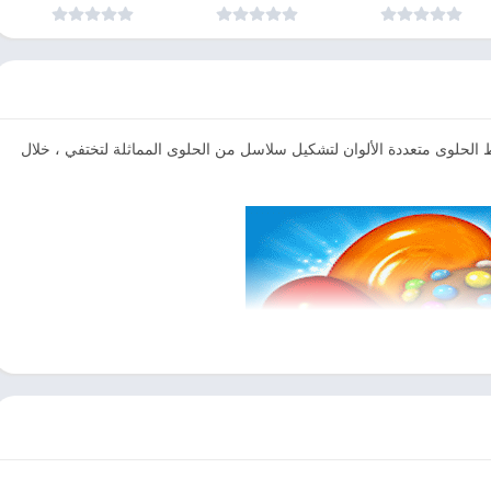
الايفون
تحديث اندرويد وايفون
والايفون
 الحلوى متعددة الألوان لتشكيل سلاسل من الحلوى المماثلة لتختفي ، خلال
أنها معقدة للغاية عندما تحصل على إتقانها! لهذا السبب ، يحب الشباب هذه
لحركات البسيطة ، وكذلك البالغين الذين سيكون لديهم تحديات أكثر من تقديم