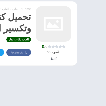
Home
/
العاب
/
العاب ذك
تحميل كن
وتكسير ا
العاب ذكاء وألغاز
0
/5
الأصوات:
0
Facebook
نقل