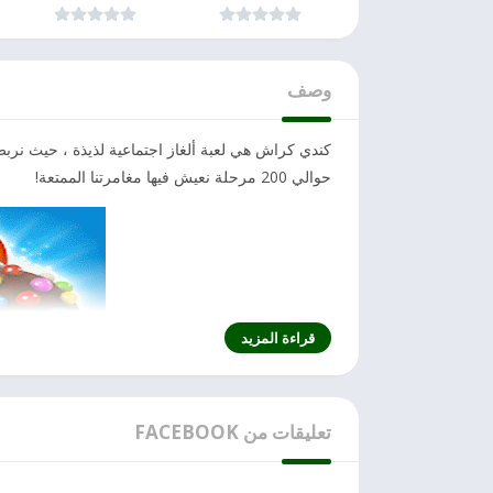
Disney للاندرويد
تحديث
وصف
كندي كراش هي لعبة ألغاز اجتماعية لذيذة ، حيث نربط
حوالي 200 مرحلة نعيش فيها مغامرتنا الممتعة!
قراءة المزيد
تعليقات من FACEBOOK
من السهل جدًا تعلم تقنية كندي كراش، على الرغم من 
اللعبة لأنه يمكنهم التركيز على الرسومات الملونة وا