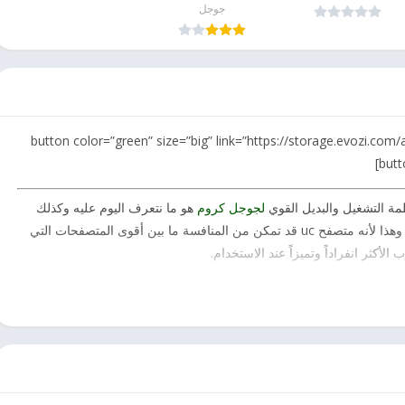
احدث اصدار
جوجل
[button color=”green” size=”big” link=”https://storage.evozi.co
ة التشغيل والبديل القوي
لجوجل كروم
هو ما نتعرف اليوم عليه وكذلك
 وهذا لأنه متصفح
uc
قد تمكن من المنافسة ما بين أقوى المتصفحات التي
أكثر انفراداً وتميزاً عند الاستخدام.
رائع التي قامت واحدة من الشركات الروسية بتطويره مع العمل على تحديثه باستمرار,
ل
فايرفوكس لأندرويد
, وهذا ما تأكد عبر السنوات مع زيادة أعداد مستخدميه