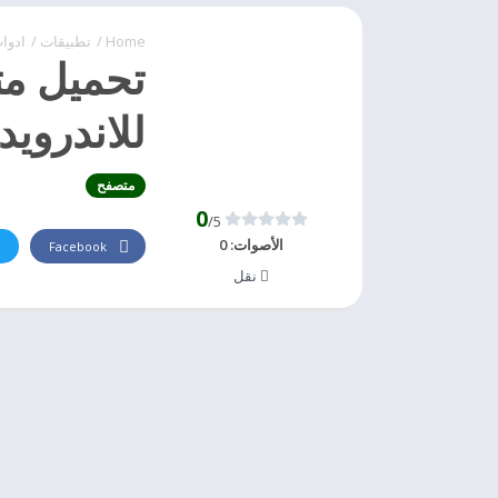
Home
/
تطبيقات
/
ادوا
للاندروي
متصفح
0
/5
الأصوات:
0
Facebook
نقل