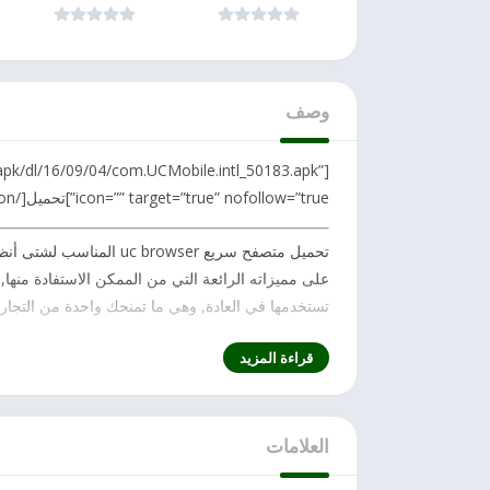
متصفح
اصدار
وصف
m/apk/dl/16/09/04/com.UCMobile.intl_50183.apk”
icon=”” target=”true” nofollow=”true”]تحميل[/button]
تحميل متصفح سريع uc browser
المناسب لشتى أنظم
على مميزاته الرائعة التي من الممكن الاستفادة منها,
تستخدمها في العادة, وهي ما تمنحك واحدة من التجارب ال
نبذة عن
تحميل
uc browser
قراءة المزيد
متصفح uc browser هو ذاك المتصفح ال
ليصبح أحد أفضل البدائل عن استخدامك ل
متصفحات
مث
العلامات
حيث تخطت عمليات التحميل له عن 500 مليون تحميل.