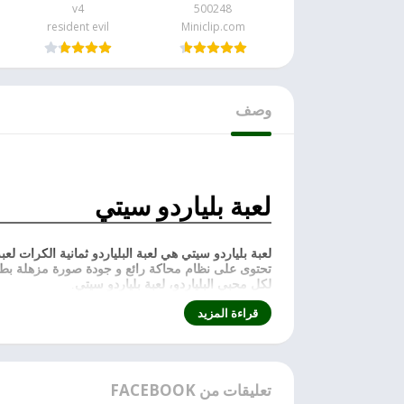
v4
500248
Miniclip.com‏
resident evil
وصف
لعبة بلياردو سيتي
لكل محبي البلياردو، لعبة بلياردو سيتي
.
قراءة المزيد
تعليقات من FACEBOOK