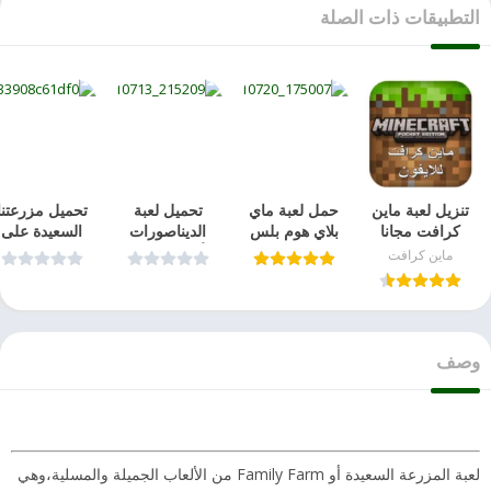
التطبيقات ذات الصلة
تنزيل لعبة ماين
حمل لعبة ماي
تحميل لعبة
تحميل مزرعتن
كرافت مجانا
بلاي هوم بلس
الديناصورات
السعيدة على
على الايفون
مجانًا 2023
للأطفال والكبار
الهاتف المحمو
ماين كرافت
بدون جلبريك
دون إنترنت
للاندرويد
2021
وصف
لعبة المزرعة السعيدة أو Family Farm من الألعاب الجميلة والمسلية،وهي