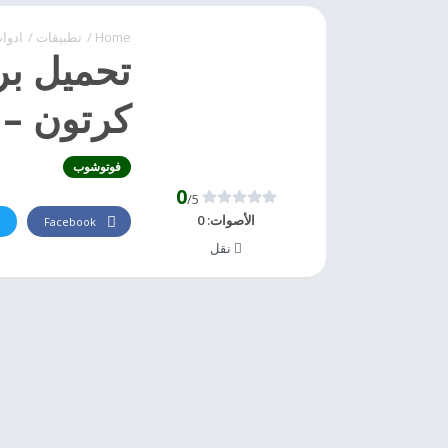
Home
/
تطبيقات
/
ادوا
تحميل بر
كرتون – toonapp
فوتوشوب
0
/5
الأصوات:
0
Facebook
نقل