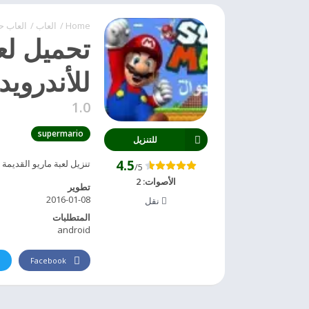
Home
/
العاب
/
العاب ح
تحميل لعب
للأندرويد
1.0
supermario
للتنزيل
4.5
تنزيل لعبة ماريو القديمة
/5
الأصوات:
2
تطوير
2016-01-08
نقل
المتطلبات
android
Facebook