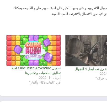
وال للاندرويد وحتى يحبها الكثير فان لعبة سوبر ماريو القديمه يمكنك
ي لابد من الاتصال بالانترنت للعب اللعبة.
تحميل Cube Rush Adventure لعبة
زدنت ايفل 4 للجوال
تطابق المكعبات وتكسيرها
أبريل 14, 2020
ب حركة"
في "العاب ذكاء وألغاز"